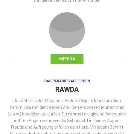
hat diese Sehnsucht nun ein Ende.
MEDINA
DAS PARADIES AUF ERDEN
RAWDA
Du stehst in der Moschee. Andere Pilger stehen um dich
herum. Alle mit dem selben Ziel: Den Propheten Muhammed
(s.a.w.) begrüßen zu dürfen. Du nimmst die gleiche Sehnsucht
in ihren Augen wahr, wie die Sehnsucht in deinen Augen.
Freude und Aufregung erfüllen dein Herz. Mit jedem Schritt
kommst du ihm näher. Und dann stehst du in der Rawda. Du