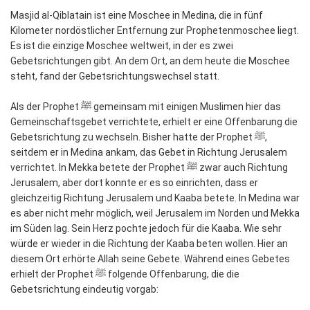
Masjid al-Qiblatain ist eine Moschee in Medina, die in fünf
Kilometer nordöstlicher Entfernung zur Prophetenmoschee liegt.
Es ist die einzige Moschee weltweit, in der es zwei
Gebetsrichtungen gibt. An dem Ort, an dem heute die Moschee
steht, fand der Gebetsrichtungswechsel statt.
Als der Prophet ﷺ gemeinsam mit einigen Muslimen hier das
Gemeinschaftsgebet verrichtete, erhielt er eine Offenbarung die
Gebetsrichtung zu wechseln. Bisher hatte der Prophet ﷺ,
seitdem er in Medina ankam, das Gebet in Richtung Jerusalem
verrichtet. In Mekka betete der Prophet ﷺ zwar auch Richtung
Jerusalem, aber dort konnte er es so einrichten, dass er
gleichzeitig Richtung Jerusalem und Kaaba betete. In Medina war
es aber nicht mehr möglich, weil Jerusalem im Norden und Mekka
im Süden lag. Sein Herz pochte jedoch für die Kaaba. Wie sehr
würde er wieder in die Richtung der Kaaba beten wollen. Hier an
diesem Ort erhörte Allah seine Gebete. Während eines Gebetes
erhielt der Prophet ﷺ folgende Offenbarung, die die
Gebetsrichtung eindeutig vorgab: