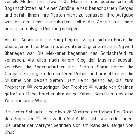
verließ Medina mit etwa 1000 Männern und positionierte 50
Bogenschützen auf einer Anhöhe eines benachbarten Berges
und befahl ihnen, ihre Posten nicht zu verlassen. Ihre Aufgabe
war es, den Feind aufzuhalten, sollte der Angriff aus einer
außerplanmäßigen Richtung erfolgen.
Als die Auseinandersetzung begann, zeigte sich in Kürze die
Überlegenheit der Muslime, obwohl der Gegner zahlenmäßig weit
überlegen war. Die Mekkaner begannen das Schlachtfeld zu
verlassen. Als alles nach einem Sieg der Muslime aussah,
verließen die Bogenschützen ihre Posten. Somit hatten die
Quraysh Zugang zu den hinteren Reihen und umschlossen die
Muslime von beiden Seiten. Dem Feind gelang es, bis zum
Propheten ﷺ vorzudringen. Der Prophet ﷺ wurde von Steinen
getroffen. Dabei brachen ihm einige Zähne. Sein Helm riss eine
Wunde in seine Wange.
Bei dieser Schlacht sind etwa 75 Muslime gestorben. Der Onkel
des Propheten ﷺ, Hamza Ibn Abd Al-Muttalib, war unter ihnen.
Die Gräber der Märtyrer befinden sich am Rand des Berges von
Uhud.