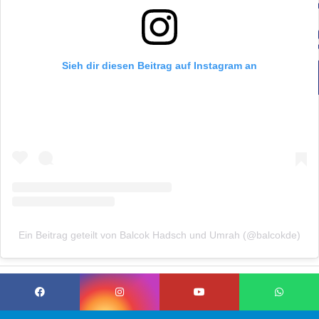
Sieh dir diesen Beitrag auf Instagram an
Ein Beitrag geteilt von Balcok Hadsch und Umrah (@balcokde)