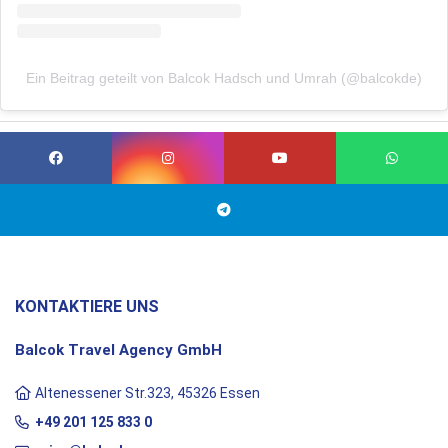
Ein Beitrag geteilt von Balcok Hadsch und Umrah (@balcokde)
KONTAKTIERE UNS
Balcok Travel Agency GmbH
Altenessener Str.323, 45326 Essen
+49 201 125 833 0