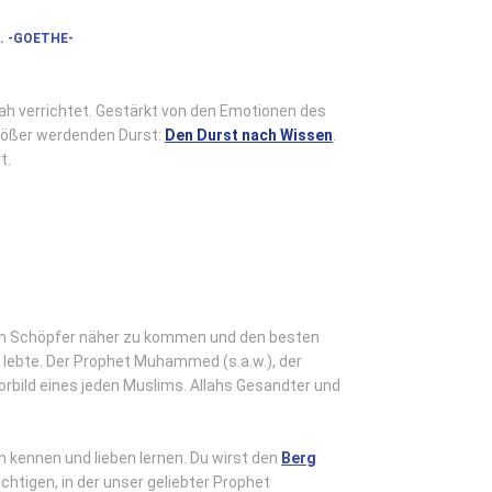
. -GOETHE-
rah verrichtet. Gestärkt von den Emotionen des
rößer werdenden Durst:
Den Durst nach Wissen
.
t.
m Schöpfer näher zu kommen und den besten
 lebte. Der Prophet Muhammed (s.a.w.), der
orbild eines jeden Muslims. Allahs Gesandter und
n kennen und lieben lernen. Du wirst den
Berg
chtigen, in der unser geliebter Prophet