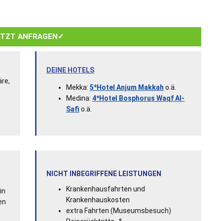
ETZT ANFRAGEN✓
DEINE HOTELS
äre,
Mekka:
5*Hotel Anjum Makkah
o.ä.
Medina:
4*Hotel Bosphorus Waqf Al-
Safi
o.ä.
NICHT INBEGRIFFENE LEISTUNGEN
Krankenhausfahrten und
in
Krankenhauskosten
en
extra Fahrten (Museumsbesuch)