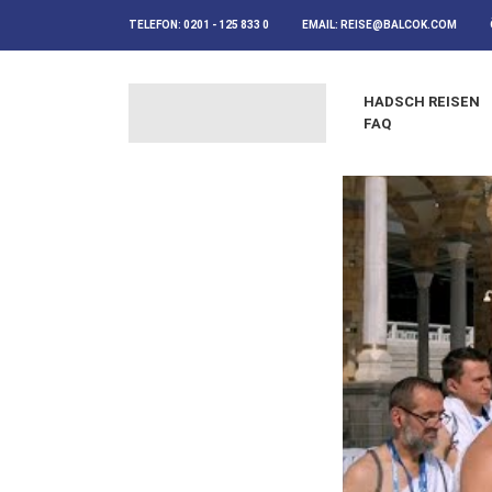
TELEFON:
0201 - 125 833 0
EMAIL:
REISE@BALCOK.COM
HADSCH REISEN
FAQ