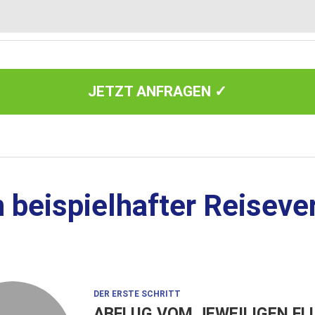
JETZT ANFRAGEN ✓
 beispielhafter Reiseve
DER ERSTE SCHRITT
ABFLUG VOM JEWEILIGEN F