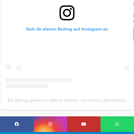
Sieh dir diesen Beitrag auf Instagram an
Ein Beitrag geteilt von Balcok Hadsch und Umrah (@balcokde)