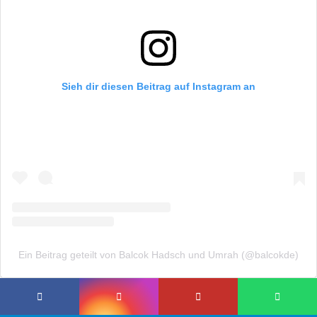
Sieh dir diesen Beitrag auf Instagram an
Ein Beitrag geteilt von Balcok Hadsch und Umrah (@balcokde)