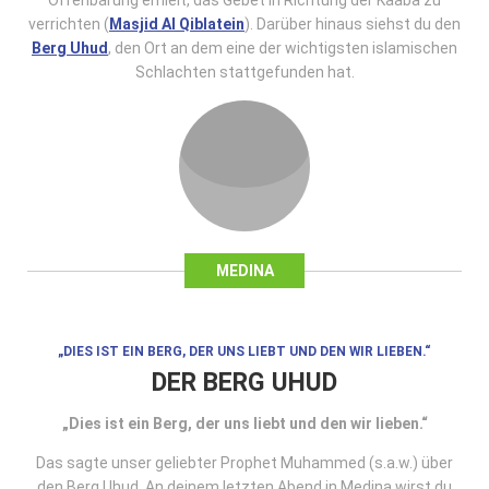
Offenbarung erhielt, das Gebet in Richtung der Kaaba zu
verrichten (
Masjid Al Qiblatein
). Darüber hinaus siehst du den
Berg Uhud
, den Ort an dem eine der wichtigsten islamischen
Schlachten stattgefunden hat.
MEDINA
„DIES IST EIN BERG, DER UNS LIEBT UND DEN WIR LIEBEN.“
DER BERG UHUD
„Dies ist ein Berg, der uns liebt und den wir lieben.“
Das sagte unser geliebter Prophet Muhammed (s.a.w.) über
den Berg Uhud. An deinem letzten Abend in Medina wirst du