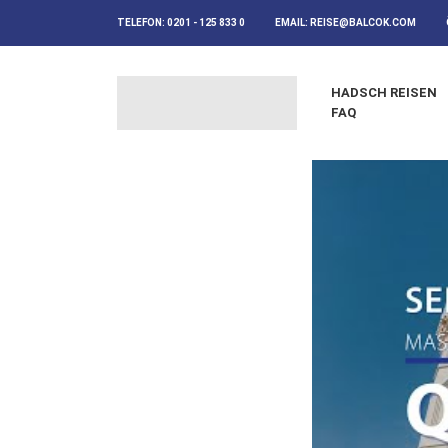
TELEFON:
0201 - 125 833 0
EMAIL:
REISE@BALCOK.COM
HADSCH REISEN
FAQ