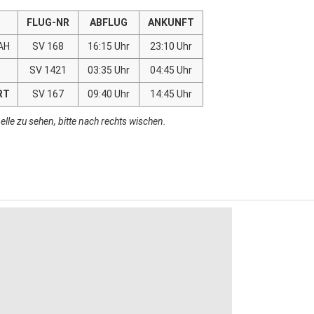
FLUG-NR
ABFLUG
ANKUNFT
AH
SV 168
16:15 Uhr
23:10 Uhr
SV 1421
03:35 Uhr
04:45 Uhr
RT
SV 167
09:40 Uhr
14:45 Uhr
lle zu sehen, bitte nach rechts wischen.