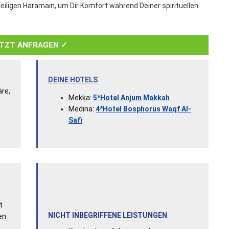
heiligen Haramain, um Dir Komfort während Deiner spirituellen
TZT ANFRAGEN ✓
DEINE HOTELS
äre,
Mekka:
5*Hotel Anjum Makkah
Medina:
4*Hotel Bosphorus Waqf Al-
Safi
t
NICHT INBEGRIFFENE LEISTUNGEN
en