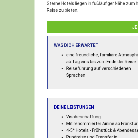
Sterne Hotels liegen in fußläufiger Nähe zum 
Reise zu bieten.
JE
WAS DICH ERWARTET
eine freundliche, familiäre Atmosph
ab Tag eins bis zum Ende der Reise
Reiseführung auf verschiedenen
Sprachen
DEINE LEISTUNGEN
Visabeschaffung
Mit renommierter Airline ab Frankfur
4-5* Hotels - Frühstück & Abendess
Rundreise und Transfer in