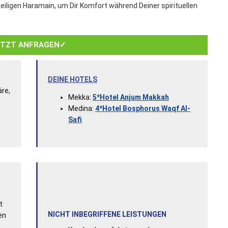
heiligen Haramain, um Dir Komfort während Deiner spirituellen
ETZT ANFRAGEN✓
DEINE HOTELS
äre,
Mekka:
5*Hotel Anjum Makkah
Medina:
4*Hotel Bosphorus Waqf Al-
Safi
t
NICHT INBEGRIFFENE LEISTUNGEN
en