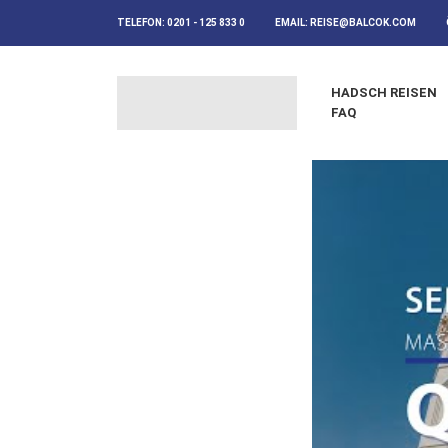
TELEFON:
0201 - 125 833 0
EMAIL:
REISE@BALCOK.COM
HADSCH REISEN
FAQ