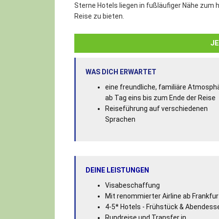
Sterne Hotels liegen in fußläufiger Nähe zum 
Reise zu bieten.
J
WAS DICH ERWARTET
eine freundliche, familiäre Atmosph
ab Tag eins bis zum Ende der Reise
Reiseführung auf verschiedenen
Sprachen
DEINE LEISTUNGEN
Visabeschaffung
Mit renommierter Airline ab Frankfur
4-5* Hotels - Frühstück & Abendess
Rundreise und Transfer in