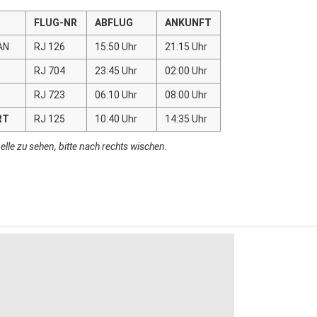
FLUG-NR
ABFLUG
ANKUNFT
AN
RJ 126
15:50 Uhr
21:15 Uhr
RJ 704
23:45 Uhr
02:00 Uhr
RJ 723
06:10 Uhr
08:00 Uhr
RT
RJ 125
10:40 Uhr
14:35 Uhr
lle zu sehen, bitte nach rechts wischen.