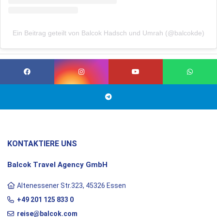
Ein Beitrag geteilt von Balcok Hadsch und Umrah (@balcokde)
KONTAKTIERE UNS
Balcok Travel Agency GmbH
Altenessener Str.323, 45326 Essen
+49 201 125 833 0
reise@balcok.com