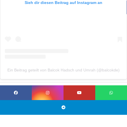
Sieh dir diesen Beitrag auf Instagram an
Ein Beitrag geteilt von Balcok Hadsch und Umrah (@balcokde)