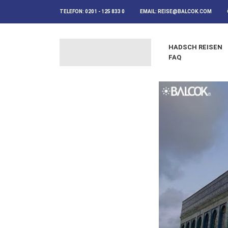
TELEFON:
0201 - 125 833 0
EMAIL:
REISE@BALCOK.COM
HADSCH REISEN
FAQ