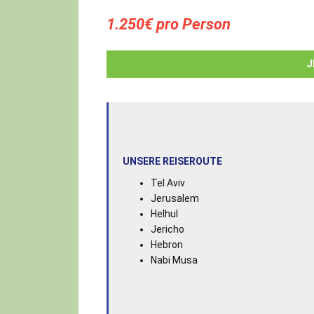
1.250€ pro Person
J
UNSERE REISEROUTE
Tel Aviv
Jerusalem
Helhul
Jericho
Hebron
Nabi Musa