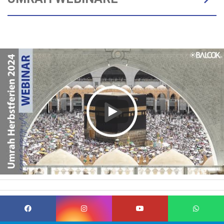
Umrah-Seminare spielen eine entscheidende Rolle für jeden, der
eine Umrah-Reise plant oder bereits gebucht hat. Diese
Seminare bieten eine Gelegenheit, sich auf die spirituelle Reise
vorzubereiten und das Beste aus diesem bedeutenden Ereignis
herauszuholen. Im Folgenden werden wir die wichtigsten Gründe
und Vorteile aufzeigen, warum du an einem Umrah-Seminar
teilnehmen solltest.
Wissenserweiterung: Umrah-Seminare bieten umfangreiche
Informationen über die Rituale der Umrah. Du wirst Kenntnisse
über die Schritte der Umrah erfahren, angefangen von der Ihram-
Kleidung bis hin zum Tawaf und Sa'i. Dieses Wissen hilft dir, die
Umrah-Rituale korrekt auszuführen und ein tieferes Verständnis
für ihre Bedeutung zu entwickeln.
Spirituelles Wachstum: Während eines Umrah-Seminars wirst du
von Gelehrten begleitet, die ihr Wissen und ihre Weisheit mit dir
teilen.
Vorbereitung auf Herausforderungen: Umrah-Seminare
behandeln auch mögliche Herausforderungen, die während der