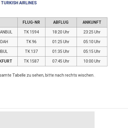
TURKISH AIRLINES
FLUG-NR
ABFLUG
ANKUNFT
STANBUL
TK 1594
18:20 Uhr
23:25 Uhr
DDAH
TK 96
01:25 Uhr
05:10 Uhr
NBUL
TK 137
01:35 Uhr
05:15 Uhr
KFURT
TK 1587
07:45 Uhr
10:00 Uhr
samte Tabelle zu sehen, bitte nach rechts wischen.