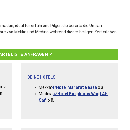
adan, ideal für erfahrene Pilger, die bereits die Umrah
äre von Mekka und Medina während dieser heiligen Zeit erleben
ARTELISTE ANFRAGEN ✓
DEINE HOTELS
r
anz
Mekka:
4*Hotel Manarat Ghaza
o.ä.
en
Medina:
4*Hotel Bosphorus Waqf Al-
Safi
o.ä.