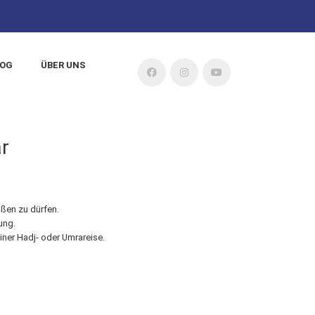
LOG
ÜBER UNS
r
üßen zu dürfen.
ung.
ner Hadj- oder Umrareise.