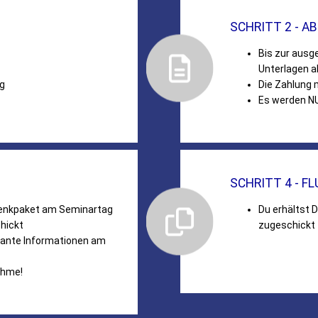
SCHRITT 2 - A
Bis zur ausg
Unterlagen 
ng
Die Zahlung 
Es werden N
SCHRITT 4 - F
henkpaket am Seminartag
Du erhältst D
hickt
zugeschickt
evante Informationen am
nahme!