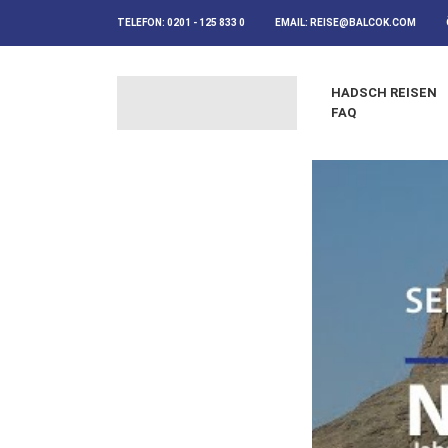
TELEFON:
0201 - 125 833 0
EMAIL:
REISE@BALCOK.COM
HADSCH REISEN
FAQ