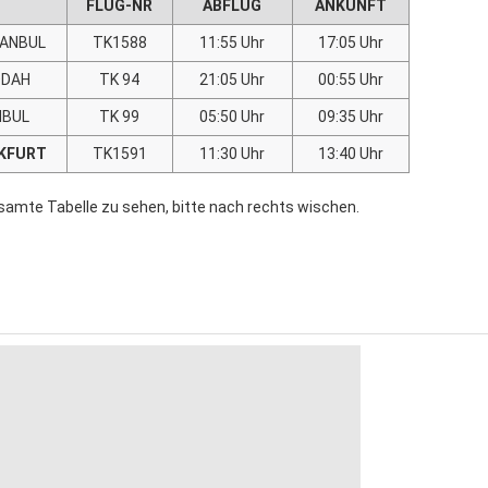
FLUG-NR
ABFLUG
ANKUNFT
TANBUL
TK1588
11:55 Uhr
17:05 Uhr
DDAH
TK 94
21:05 Uhr
00:55 Uhr
NBUL
TK 99
05:50 Uhr
09:35 Uhr
KFURT
TK1591
11:30 Uhr
13:40 Uhr
samte Tabelle zu sehen, bitte nach rechts wischen.