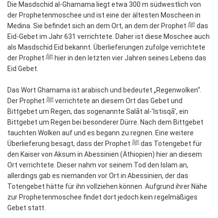
Die Masdschid al-Ghamama liegt etwa 300 m südwestlich von
der Prophetenmoschee und ist eine der ältesten Moscheen in
Medina. Sie befindet sich an dem Ort, an dem der Prophet ﷺ das
Eid-Gebet im Jahr 631 verrichtete. Daher ist diese Moschee auch
als Masdschid Eid bekannt. Überlieferungen zufolge verrichtete
der Prophet ﷺ hier in den letzten vier Jahren seines Lebens das
Eid Gebet.
Das Wort Ghamama ist arabisch und bedeutet „Regenwolken“.
Der Prophet ﷺ verrichtete an diesem Ort das Gebet und
Bittgebet um Regen, das sogenannte Salāt al-ʾIstisqāʾ, ein
Bittgebet um Regen bei besonderer Dürre. Nach dem Bittgebet
tauchten Wolken auf und es begann zu regnen. Eine weitere
Überlieferung besagt, dass der Prophet ﷺ das Totengebet für
den Kaiser von Aksum in Abessinien (Äthiopien) hier an diesem
Ort verrichtete. Dieser nahm vor seinem Tod den Islam an,
allerdings gab es niemanden vor Ort in Abessinien, der das
Totengebet hätte für ihn vollziehen können. Aufgrund ihrer Nähe
zur Prophetenmoschee findet dort jedoch kein regelmäßiges
Gebet statt.