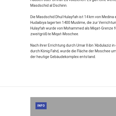
Masdschid al Dschinn.
Die Masdschid Dhul Hulayfah ist 14 km von Medina e
Hudaibiya lagerten 1400 Muslime, die zur Verrichtun
Hulayfah wurde von Mohammed als Miqat-Grenze für 
zweitgrößte Miqat-Moschee.
Nach ihrer Errichtung durch Umar II ibn 'Abdulazi
durch König Fahd, wurde die Fläche der Moschee um
der heutige Gebäudekomplex entstand.
INFO