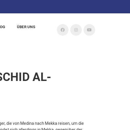
LOG
ÜBER UNS
CHID AL-
ger, die von Medina nach Mekka reisen, um die
ndet sich allerdings in Mekka, gegenüber der