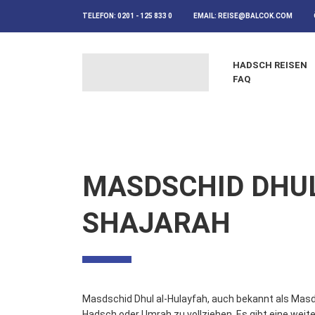
TELEFON:
0201 - 125 833 0
EMAIL:
REISE@BALCOK.COM
HADSCH REISEN
FAQ
MASDSCHID DHUL
SHAJARAH
Masdschid Dhul al-Hulayfah, auch bekannt als Masdsc
Hadsch oder Umrah zu vollziehen. Es gibt eine weite