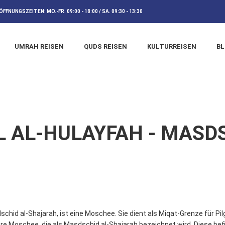
ÖFFNUNGSZEITEN:
MO.-FR. 09:00 - 18:00 / SA. 09:30 - 13:30
UMRAH REISEN
QUDS REISEN
KULTURREISEN
B
 AL-HULAYFAH - MASDS
hid al-Shajarah, ist eine Moschee. Sie dient als Miqat-Grenze für Pil
re Moschee, die als Masdschid al-Shajarah bezeichnet wird. Diese befi