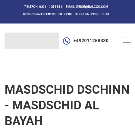
TELEFON:
0201 - 125 833 0
EMAIL:
REISE@BALCOK.COM
ÖFFNUNGSZEITEN:
MO.-FR. 09:00 - 18:00 / SA. 09:30 - 13:30
+492011258330
MASDSCHID DSCHINN
- MASDSCHID AL
BAYAH