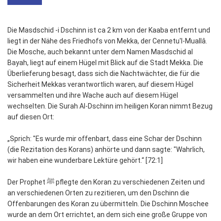
Die Masdschid -i Dschinn ist ca 2 km von der Kaaba entfernt und
liegt in der Nähe des Friedhofs von Mekka, der Cennetu'l-Muallâ.
Die Mosche, auch bekannt unter dem Namen Masdschid al
Bayah, liegt auf einem Hügel mit Blick auf die Stadt Mekka. Die
Überlieferung besagt, dass sich die Nachtwächter, die für die
Sicherheit Mekkas verantwortlich waren, auf diesem Hügel
versammelten und ihre Wache auch auf diesem Hügel
wechselten. Die Surah Al-Dschinn im heiligen Koran nimmt Bezug
auf diesen Ort:
„Sprich: "Es wurde mir offenbart, dass eine Schar der Dschinn
(die Rezitation des Korans) anhörte und dann sagte: "Wahrlich,
wir haben eine wunderbare Lektüre gehört.“ [72:1]
Der Prophet ﷺ pflegte den Koran zu verschiedenen Zeiten und
an verschiedenen Orten zu rezitieren, um den Dschinn die
Offenbarungen des Koran zu übermitteln. Die Dschinn Moschee
wurde an dem Ort errichtet, an dem sich eine große Gruppe von