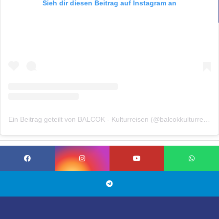
Sieh dir diesen Beitrag auf Instagram an
Ein Beitrag geteilt von BALCOK - Kulturreisen (@balcokkulturreisen)