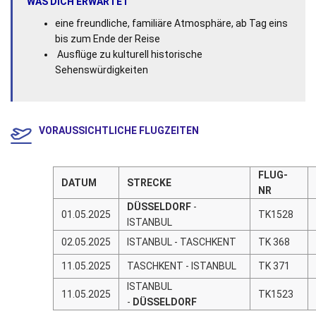
WAS DICH ERWARTET
eine freundliche, familiäre Atmosphäre, ab Tag eins
bis zum Ende der Reise
Ausflüge zu kulturell historische
Sehenswürdigkeiten
VORAUSSICHTLICHE FLUGZEITEN
FLUG-
DATUM
STRECKE
NR
DÜSSELDORF
-
01.05.2025
TK1528
ISTANBUL
02.05.2025
ISTANBUL - TASCHKENT
TK 368
11.05.2025
TASCHKENT - ISTANBUL
TK 371
ISTANBUL
11.05.2025
TK1523
-
DÜSSELDORF