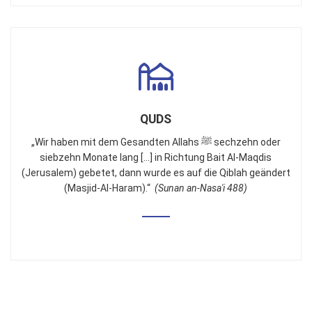
QUDS
„Wir haben mit dem Gesandten Allahs ﷺ sechzehn oder
siebzehn Monate lang [...] in Richtung Bait Al-Maqdis
(Jerusalem) gebetet, dann wurde es auf die Qiblah geändert
(Masjid-Al-Haram).“
(Sunan an-Nasa'i 488)