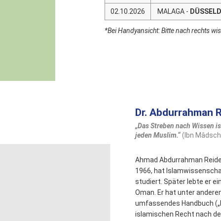
02.10.2026
MALAGA -
DÜSSELD
*Bei Handyansicht: Bitte nach rechts wi
Dr. Abdurrahman R
„Das Streben nach Wissen ist
jeden Muslim.“
(Ibn Mâdsch
Ahmad Abdurrahman Reide
1966, hat Islamwissenscha
studiert. Später lebte er ei
Oman. Er hat unter andere
umfassendes Handbuch („I
islamischen Recht nach de