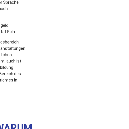
er Sprache
 auch
geld
tät Köln.
ungsbereich
ranstaltungen
tlichen
t; auch ist
sbildung
Bereich des
richtes in
WARUM