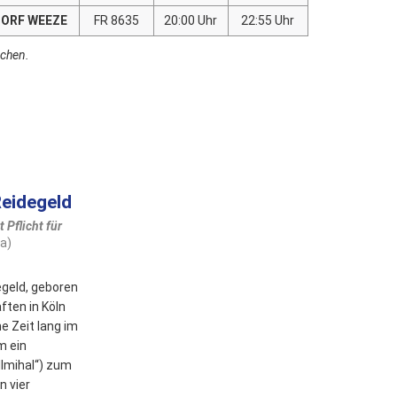
ORF WEEZE
FR 8635
20:00 Uhr
22:55 Uhr
schen.
eidegeld
 Pflicht für
a)
geld, geboren
ften in Köln
ne Zeit lang im
m ein
lmihal“) zum
n vier