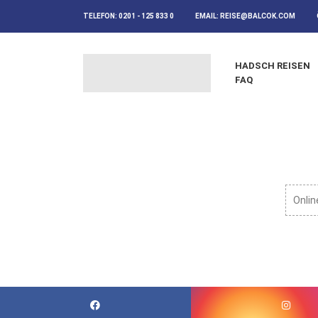
TELEFON:
0201 - 125 833 0
EMAIL:
REISE@BALCOK.COM
HADSCH REISEN
FAQ
Onlin