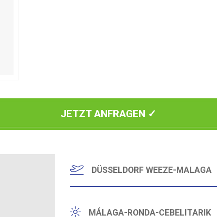
JETZT ANFRAGEN ✓
DÜSSELDORF WEEZE-MALAGA
Abflug Flughafen Düsseldorf Weeze nach Malag
MÁLAGA-RONDA-CEBELITARIK
Wir beginnen unsere Andalusien Reise mit eine