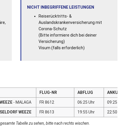
NICHT INBEGRIFFENE LEISTUNGEN
Reiserücktritts- &
äre,
Auslandskrankenversicherung mit
Corona-Schutz
(Bitte informiere dich bei deiner
Versicherung)
Visum (falls erforderlich)
FLUG-NR
ABFLUG
ANKUNFT
WEEZE
- MALAGA
FR 8612
06:25 Uhr
09:25 Uhr
SELDORF WEEZE
FR 8613
19:55 Uhr
22:50 Uhr
gesamte Tabelle zu sehen, bitte nach rechts wischen.