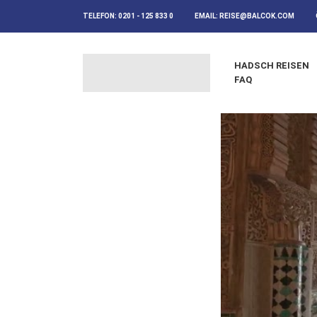
TELEFON:
0201 - 125 833 0
EMAIL:
REISE@BALCOK.COM
HADSCH REISEN
FAQ