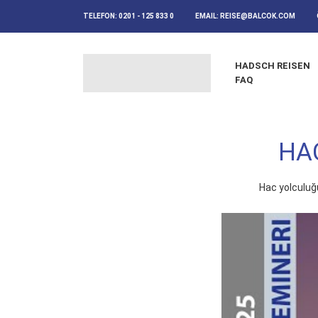
TELEFON:
0201 - 125 833 0
EMAIL:
REISE@BALCOK.COM
HADSCH REISEN
FAQ
HAC
Hac yolculuğu