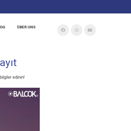
LOG
ÜBER UNS
ayıt
lgiler edinin!