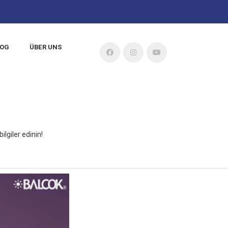
LOG
ÜBER UNS
lgiler edinin!