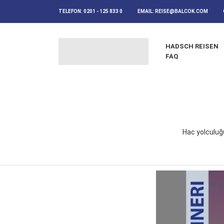
TELEFON:
0201 - 125 833 0
EMAIL:
REISE@BALCOK.COM
HADSCH REISEN
FAQ
Hac yolculuğu